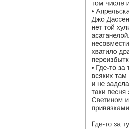
том числе 
• Апрельск
Джо Дассен
нет той ху
асатанелой
несовмести
хватило др
переизбытк
• Где-то за
всяких там
и не задела
таки песня 
Светином и
привязками
Где-то за т