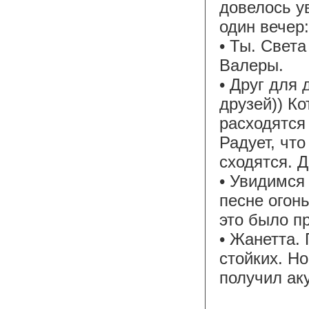
довелось у
один вечер
• Ты. Света
Валеры.
• Друг для 
друзей)) Ко
расходятся 
Радует, чт
сходятся. Д
• Увидимся 
песне огон
это было п
• Жанетта.
стойких. Но
получил ак