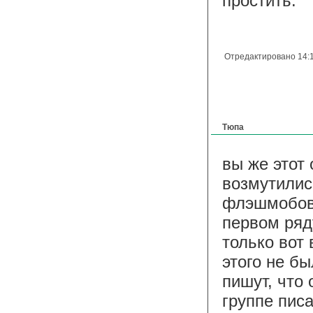
простить.
Отредактировано 14:
Тюпа
вы же этот 
возмутилис
флэшмобов 
первом ряд
только вот 
этого не бы
пишут, что
группе писа