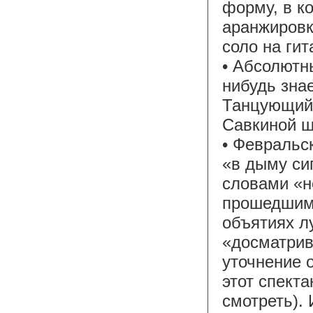
форму, в к
аранжировк
соло на гит
• Абсолютны
нибудь зна
Танцующий 
Савкиной ш
• Февральс
«в дыму сиг
словами «н
прошедшим 
объятиях лу
«досматрив
уточнение 
этот спекта
смотреть). 