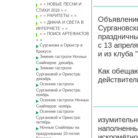
= = НОВЫЕ ПЕСНИ И
СТИХИ 2019 = =
= = РАРИТЕТЫ = =
Объявление
= = ДИАНА И СВЕТА В
Сургановск
ИНТЕРНЕТЕ = =
= = ПОИСК АРТЕФАКТОВ
праздничны
= =
с 13 апреля
Сурганова и Оркестр в
Крокусе
и из клуба 
Зимние гастроли Ночных
Снайперов: декабрь
Зимние гастроли
Как обещаю
Сургановой и Оркестра:
действител
декабрь
Осенние гастроли
Сургановой и Оркестра:
ноябрь
Осенние гастроли Ночных
Снайперов: ноябрь
Осенние гастроли
Сургановой и Оркестра:
изумительн
октябрь
наполненны
Ночные Снайперы на
праздновании 10-летия
искромётно