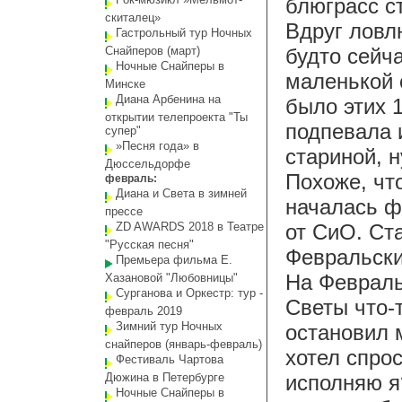
блюграсс с
скиталец»
Вдруг ловл
Гастрольный тур Ночных
Снайперов (март)
будто сейча
Ночные Снайперы в
маленькой 
Минске
Диана Арбенина на
было этих 1
открытии телепроекта "Ты
подпевала 
супер"
»Песня года» в
стариной, 
Дюссельдорфе
Похоже, чт
февраль:
Диана и Света в зимней
началась ф
прессе
ZD AWARDS 2018 в Театре
от СиО. Ст
"Русская песня"
Февральски
Премьера фильма Е.
На Февраль
Хазановой "Любовницы"
Сурганова и Оркестр: тур -
Светы что-
февраль 2019
Зимний тур Ночных
остановил 
снайперов (январь-февраль)
хотел спрос
Фестиваль Чартова
Дюжина в Петербурге
исполняю я
Ночные Снайперы в