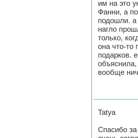
им на это у
Фанни, а п
подошли. а
нагло прошл
только, ког
она что-то 
подарков. 
объяснила, 
вообще нич
Tatya
Спасибо за