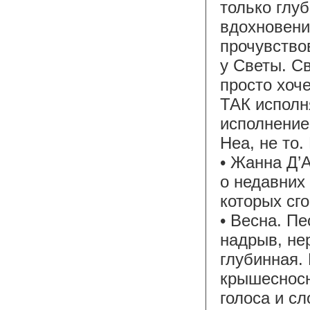
только глу
вдохновени
прочувство
у Светы. Св
просто хоч
ТАК исполн
исполнение 
Неа, не то.
• Жанна Д’
о недавних
которых сг
• Весна. Пе
надрыв, не
глубинная.
крышесносн
голоса и с