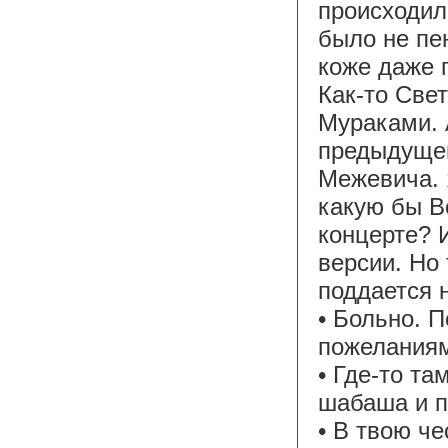
происходил
было не пе
коже даже 
Как-то Све
Мураками. 
предыдущем
Межевича. 
какую бы В
концерте? 
версии. Но 
поддается 
• Больно. 
пожеланиям
• Где-то та
шабаша и п
• В твою ч