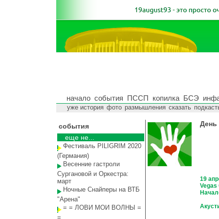
начало
события
ПССП
копилка
БСЭ
инф
уже история
фото
размышления
сказать
подкаст
День
события
еще не...
Фестиваль PILIGRIM 2020
(Германия)
Весенние гастроли
Сургановой и Оркестра:
19 апр
март
Vegas 
Ночные Снайперы на ВТБ
Начало
"Арена"
Акуст
= = ЛОВИ МОИ ВОЛНЫ =
=