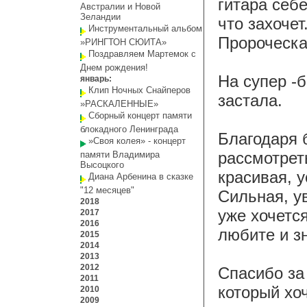
гитара себе
Австралии и Новой
Зеландии
что захочет
Инструментальный альбом
Пророческая
»РИНГТОН СЮИТА»
Поздравляем Мартемок с
Днем рождения!
На супер -б
январь:
Клип Ночных Снайперов
застала.
»РАСКАЛЕННЫЕ»
Сборный концерт памяти
блокадного Ленинграда
Благодаря 
»Своя колея» - концерт
рассмотрет
памяти Владимира
Высоцкого
красивая, 
Диана Арбенина в сказке
"12 месяцев"
Сильная, у
2018
уже хочетс
2017
2016
любите и з
2015
2014
2013
2012
Спасибо за
2011
который хо
2010
2009