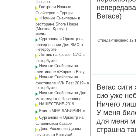
Горького
непередава
Гастроли Ночных
Снайперов в Турции
Вегасе)
»Ночные Снайперы» в
ресторане Shore House
(Москва, Крокус)
июль:
Сурганова и Оркестр на
Отредактировано 12:1
праздновании Дня ВМФ в
Петербурге
Летник на крыше: СИО в
Петербурге
Ночные Снайперы на
фестивале »Жара» в Баку
Ночные Снайперы на
фестивале »VK Fest 2019» в
Вегас сити
Петербурге
Ночные Снайперы на Дне
сио уже не
металлурга в Череповце
Ничего лиш
НАШЕСТВИЕ-2019
Клип »МИР-ЛАБИРИНТ»
У меня бил
Сурганова и Оркестр на
для меня м
Славянском базаре
страшна та
День Рождения Дианы:
акустика в Крокусе!