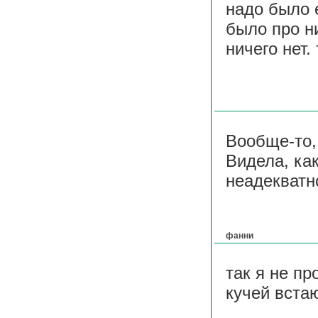
надо было 
было про ни
ничего нет.
Вообще-то,
Видела, как
неадекватн
фанни
так я не пр
кучей вста