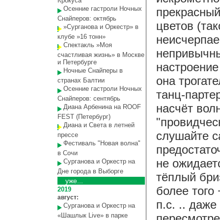
Крокуса
Осенние гастроли Ночных
прекрасный
Снайперов: октябрь
цветов (так
»Сурганова и Оркестр» в
клубе »16 тонн»
неисчерпае
Спектакль »Моя
непривычны
счастливая жизнь» в Москве
и Петербурге
настроение
Ночные Снайперы в
она трогат
странах Балтии
Осенние гастроли Ночных
танц-парте
Снайперов: сентябрь
насчёт волн
Диана Арбенина на ROOF
FEST (Петербург)
"провидческ
Диана и Света в летней
слушайте с
прессе
Фестиваль "Новая волна"
предостато
в Сочи
не ожидает
Сурганова и Оркестр на
Дне города в Выборге
тёплый бри
уже...
более того +
2019
август:
п.с. .. даж
Сурганова и Оркестр на
«Шашлык Live» в парке
пересмотре