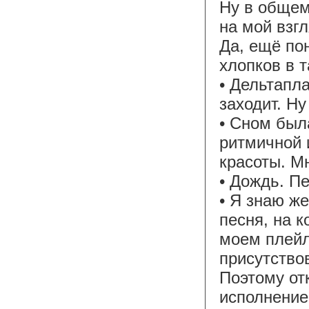
Ну в общем
на мой взгл
Да, ещё по
хлопков в т
• Дельтапла
заходит. Ну
• Сном был
ритмичной 
красоты. М
• Дождь. П
• Я знаю ж
песня, на к
моем плейл
присутство
Поэтому от
исполнение