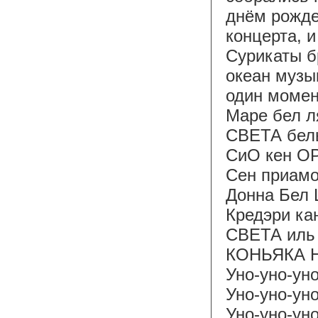
днём рожде
концерта, и
Сурикаты б
океан музык
один момент
Маре бел л
СВЕТА бел
СиО кен О
Сен приам
Донна Бе
Кредэри ка
СВЕТА иль
КОНЬЯКА 
Уно-уно-ун
Уно-уно-ун
Уно-уно-ун