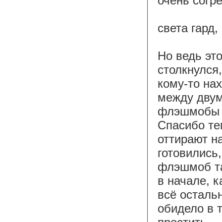
очень согре
cвета гард,
Но ведь это
столкнулся,
кому-то на
между двум
флэшмобы С
Спасибо тем
оттирают на
готовились,
флэшмоб та
в начале, к
всё осталь
обидело в 