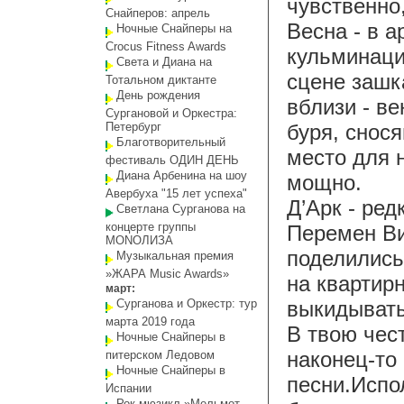
чувственно,
Снайперов: апрель
Весна - в 
Ночные Снайперы на
Crocus Fitness Awards
кульминаци
Света и Диана на
сцене зашк
Тотальном диктанте
День рождения
вблизи - ве
Сургановой и Оркестра:
Петербург
буря, снос
Благотворительный
место для 
фестиваль ОДИН ДЕНЬ
Диана Арбенина на шоу
мощно.
Авербуха "15 лет успеха"
Д’Арк - ред
Светлана Сурганова на
концерте группы
Перемен Ви
MONOЛИЗА
поделились
Музыкальная премия
»ЖАРА Music Awards»
на квартирн
март:
Сурганова и Оркестр: тур
выкидывать 
марта 2019 года
В твою чес
Ночные Снайперы в
наконец-то
питерском Ледовом
Ночные Снайперы в
песни.Испо
Испании
Рок-мюзикл »Мельмот-