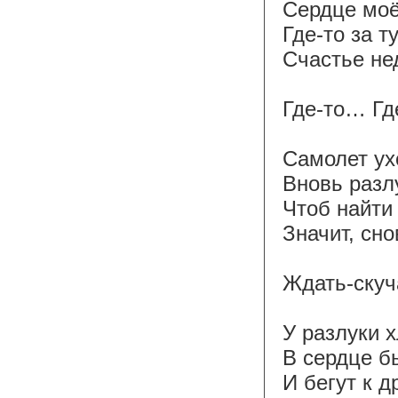
Сердце моё
Где-то за т
Счастье не
Где-то… Гд
Самолет ухо
Вновь разл
Чтоб найти
Значит, сно
Ждать-скуча
У разлуки 
В сердце бь
И бегут к д