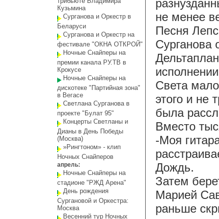
разнузданн
трибьюте Владимира
Кузьмина
не менее в
Сурганова и Оркестр в
Беларуси
Песня Лепс
Сурганова и Оркестр на
Сурганова 
фестивале "ОКНА ОТКРОЙ"
Ночные Снайперы на
Дельтаплан
премии канала РУ.ТВ в
исполнении
Крокусе
Ночные Снайперы на
Света мало
дискотеке "Партийная зона"
в Вегасе
этого и не 
Светлана Сурганова в
была рассл
проекте "Булат 95"
Концерты Светланы и
Вместо тыс
Дианы в День Победы
-Моя гитара
(Москва)
»Рингтоном» - клип
расстраива
Ночных Снайперов
Дождь.
апрель:
Ночные Снайперы на
Затем бере
стадионе "РЖД Арена"
День рождения
Марией Сав
Сургановой и Оркестра:
раньше скри
Москва
Весенний тур Ночных