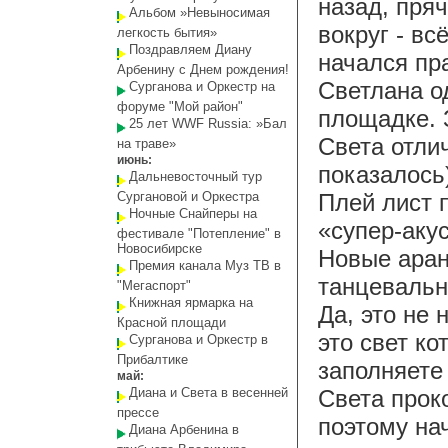
назад, пря
Альбом »Невыносимая
вокруг - вс
легкость бытия»
Поздравляем Диану
начался пр
Арбенину с Днем рождения!
Светлана о
Сурганова и Оркестр на
форуме "Мой район"
площадке. 
25 лет WWF Russia: »Бал
Света отли
на траве»
июнь:
показалось
Дальневосточный тур
Сургановой и Оркестра
Плей лист 
Ночные Снайперы на
«супер-акус
фестивале "Потепление" в
Новосибирске
Новые аран
Премия канала Муз ТВ в
танцевальн
"Мегаспорт"
Книжная ярмарка на
Да, это не
Красной площади
это свет к
Сурганова и Оркестр в
Прибалтике
заполняете 
май:
Диана и Света в весенней
Света прок
прессе
поэтому на
Диана Арбенина в