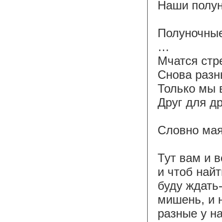
Наши полун
Полуночны
…
Мчатся стре
Снова разны
Только мы 
Друг для др
Словно маяк
Тут вам и в
и чтоб найт
буду ждать-
мишень, и 
разные у на