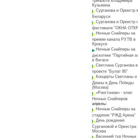
трибьюте Владимира
Кузьмина
Сурганова и Оркестр 
Беларуси
Сурганова и Оркестр 
фестивале "ОКНА ОТК
Ночные Снайперы на
премии канала РУ.ТВ в
Крокусе
Ночные Снайперы на
дискотеке "Партийная з
в Вегасе
Светлана Сурганова в
проекте "Булат 95"
Концерты Светланы и
Дианы в День Победы
(Москва)
»Рингтоном» - клип
Ночных Снайперов
апрель:
Ночные Снайперы на
стадионе "РЖД Арена"
День рождения
Сургановой и Оркестра:
Москва
Весенний тур Ночных