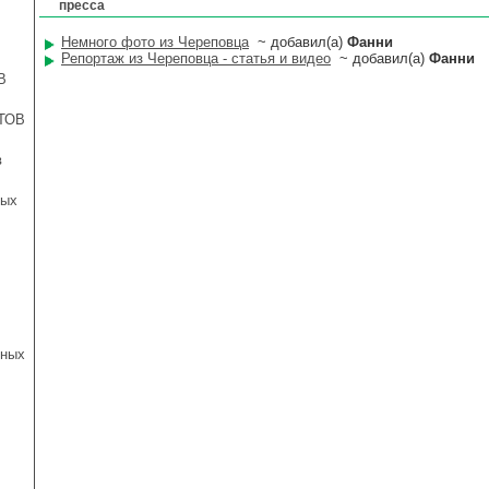
пресса
Немного фото из Череповца
~ добавил(а)
Фанни
Репортаж из Череповца - статья и видео
~ добавил(а)
Фанни
В
ТОВ
в
ных
чных