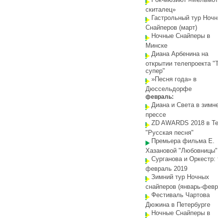
скиталец»
Гастрольный тур Ноч
Снайперов (март)
Ночные Снайперы в
Минске
Диана Арбенина на
открытии телепроекта "
супер"
»Песня года» в
Дюссельдорфе
февраль:
Диана и Света в зимн
прессе
ZD AWARDS 2018 в Те
"Русская песня"
Премьера фильма Е.
Хазановой "Любовницы"
Сурганова и Оркестр: 
февраль 2019
Зимний тур Ночных
снайперов (январь-февр
Фестиваль Чартова
Дюжина в Петербурге
Ночные Снайперы в