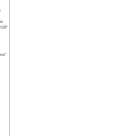
в
на
РОЙ"
она"