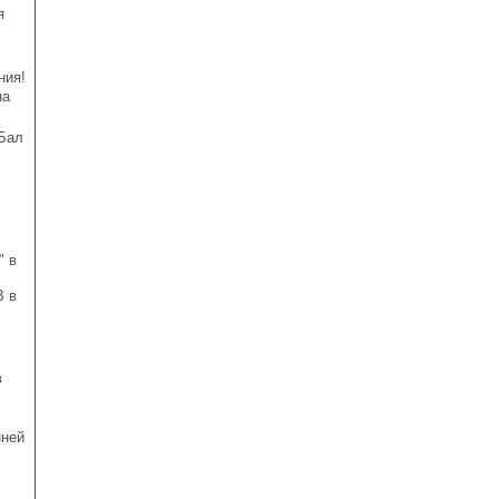
я
ния!
на
»Бал
" в
В в
в
нней