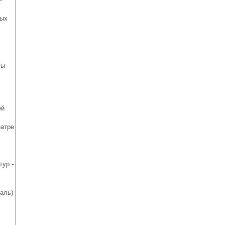
ных
Ты
ей
атре
тур -
аль)