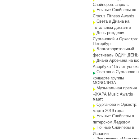
Снайперов: апрель
Ночные Снайперы на
Crocus Fitness Awards
Света и Диана на
Тотальном диктанте
День рождения
Сургановой и Оркестра:
Петербург
Благотворительный
фестиваль ОДИН ДЕНЬ
Диана Арбенина на ш
Авербуха "15 лет успех
Светлана Сурганова н
концерте группы
MONOЛИЗА
Музыкальная премия
»ЖАРА Music Awards»
март:
Сурганова и Оркестр: 
марта 2019 года
Ночные Снайперы в
питерском Ледовом
Ночные Снайперы в
Испании
Рок-мюзикл »Мельмот