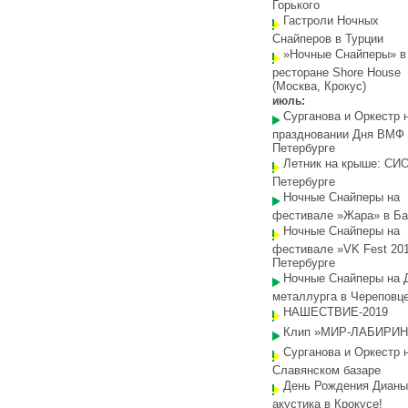
Горького
Гастроли Ночных
Снайперов в Турции
»Ночные Снайперы» в
ресторане Shore House
(Москва, Крокус)
июль:
Сурганова и Оркестр 
праздновании Дня ВМФ 
Петербурге
Летник на крыше: СИО
Петербурге
Ночные Снайперы на
фестивале »Жара» в Ба
Ночные Снайперы на
фестивале »VK Fest 201
Петербурге
Ночные Снайперы на 
металлурга в Череповц
НАШЕСТВИЕ-2019
Клип »МИР-ЛАБИРИН
Сурганова и Оркестр 
Славянском базаре
День Рождения Дианы
акустика в Крокусе!