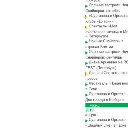
Крокуса
Осенние гастроли Но
Снайперов: октябрь
»Сурганова и Оркестр
клубе »16 тонн»
Спектакль »Моя
счастливая жизнь» в М
и Петербурге
Ночные Снайперы в
странах Балтии
Осенние гастроли Но
Снайперов: сентябрь
Диана Арбенина на R
FEST (Петербург)
Диана и Света в летн
прессе
Фестиваль "Новая вол
в Сочи
Сурганова и Оркестр 
Дне города в Выборге
уже...
2019
август:
Сурганова и Оркестр 
«Шашлык Live» в парке