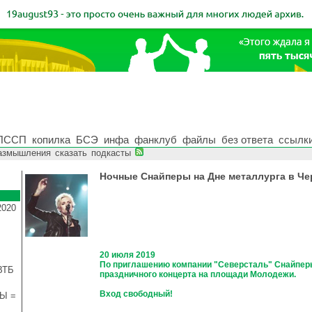
ПССП
копилка
БСЭ
инфа
фанклуб
файлы
без ответа
ссылк
азмышления
сказать
подкасты
Ночные Снайперы на Дне металлурга в Ч
2020
20 июля 2019
По приглашению компании "Северсталь" Снайпер
ВТБ
праздничного концерта на площади Молодежи.
Вход свободный!
Ы =