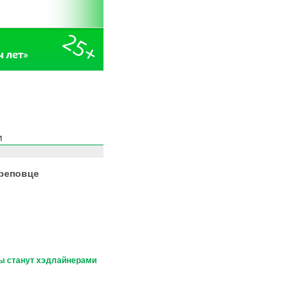
и
ереповце
ы станут хэдлайнерами