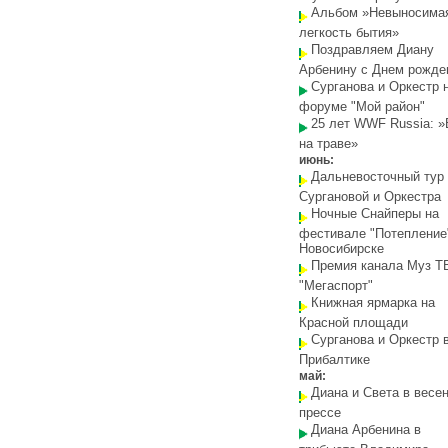
Альбом »Невыносима
легкость бытия»
Поздравляем Диану
Арбенину с Днем рожде
Сурганова и Оркестр 
форуме "Мой район"
25 лет WWF Russia: 
на траве»
июнь:
Дальневосточный тур
Сургановой и Оркестра
Ночные Снайперы на
фестивале "Потепление
Новосибирске
Премия канала Муз Т
"Мегаспорт"
Книжная ярмарка на
Красной площади
Сурганова и Оркестр 
Прибалтике
май:
Диана и Света в весе
прессе
Диана Арбенина в