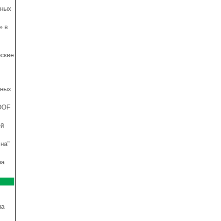
чных
» в
оскве
чных
OOF
ей
на"
на
на