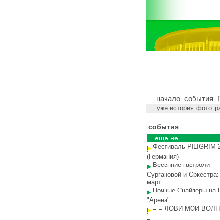
начало
события
уже история
фото
р
события
еще не...
Фестиваль PILIGRIM 
(Германия)
Весенние гастроли
Сургановой и Оркестра:
март
Ночные Снайперы на 
"Арена"
= = ЛОВИ МОИ ВОЛН
=